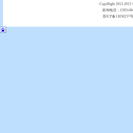
CopyRight 201
咨询电话：15951494149
苏ICP备13050257号