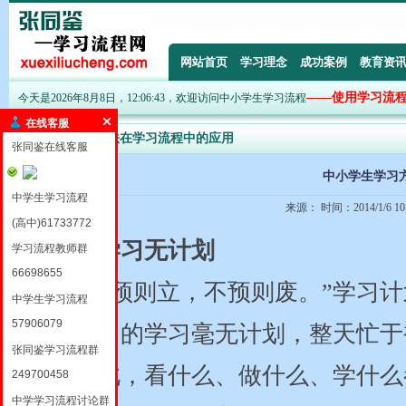
网站首页
学习理念
成功案例
教育资
——使用学习流
今天是2026年8月8日，12:06:43，欢迎访问中小学生学习流程
在线客服
各种学习方法在学习流程中的应用
张同鉴在线客服
中小学生学习
中学生学习流程
来源： 时间：2014/1/6 10
(高中)61733772
（一）学习无计划
学习流程教师群
66698655
“凡事预则立，不预则废。”学习
中学生学习流程
57906079
生对自己的学习毫无计划，整天忙于
张同鉴学习流程群
排。因此，看什么、做什么、学什么
249700458
中学学习流程讨论群